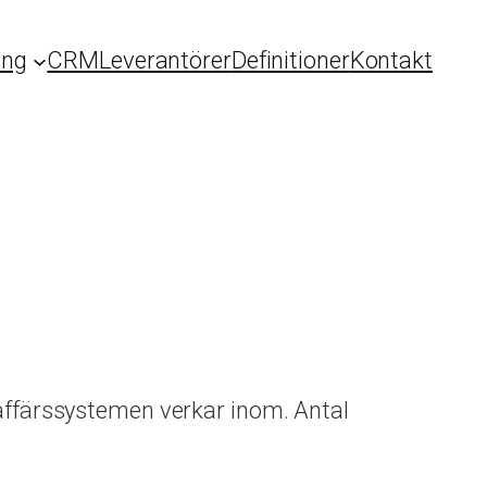
ing
CRM
Leverantörer
Definitioner
Kontakt
 affärssystemen verkar inom. Antal