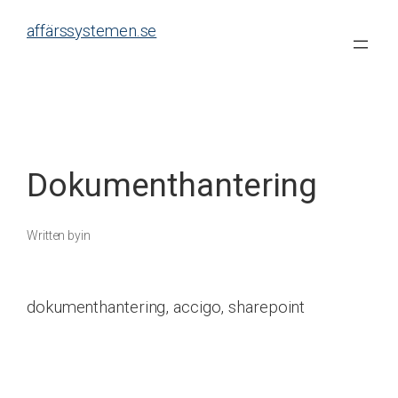
Skip
affärssystemen.se
to
content
Dokumenthantering
Written by
in
dokumenthantering, accigo, sharepoint