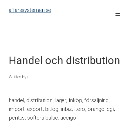
Skip
affärssystemen.se
to
content
Handel och distribution
Written by
in
handel, distribution, lager, inköp, försäljning,
import, export, bitlog, inbiz, itero, orango, cgi,
peritus, softera baltic, accigo