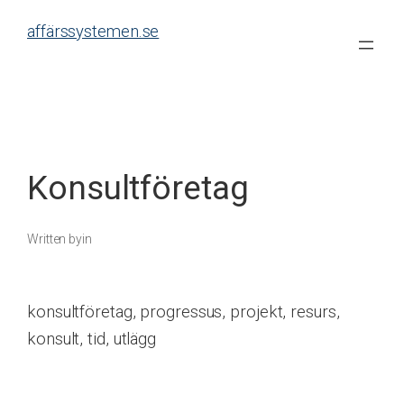
Skip
affärssystemen.se
to
content
Konsultföretag
Written by
in
konsultföretag, progressus, projekt, resurs,
konsult, tid, utlägg