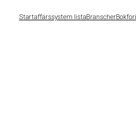
Start
affärssystem lista
Branscher
Bokför