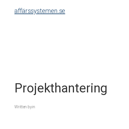
Skip
affärssystemen.se
to
content
Projekthantering
Written by
in