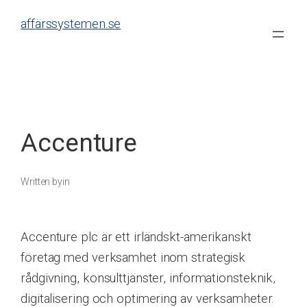
Skip
affärssystemen.se
to
content
Accenture
Written by
in
Accenture plc är ett irländskt-amerikanskt
företag med verksamhet inom strategisk
rådgivning, konsulttjänster, informationsteknik,
digitalisering och optimering av verksamheter.