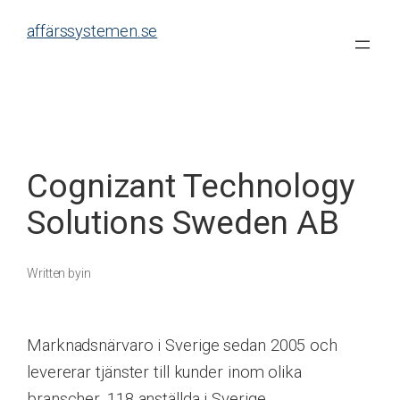
Skip
affärssystemen.se
to
content
Cognizant Technology
Solutions Sweden AB
Written by
in
Marknadsnärvaro i Sverige sedan 2005 och
levererar tjänster till kunder inom olika
branscher. 118 anställda i Sverige.