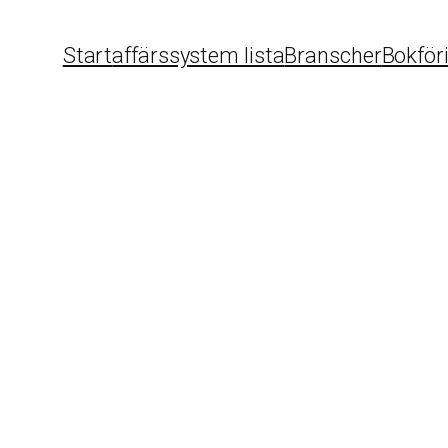
Start
affärssystem lista
Branscher
Bokför