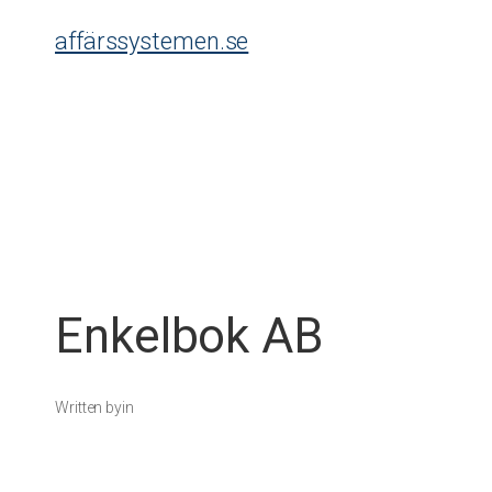
Skip
affärssystemen.se
to
content
Enkelbok AB
Written by
in