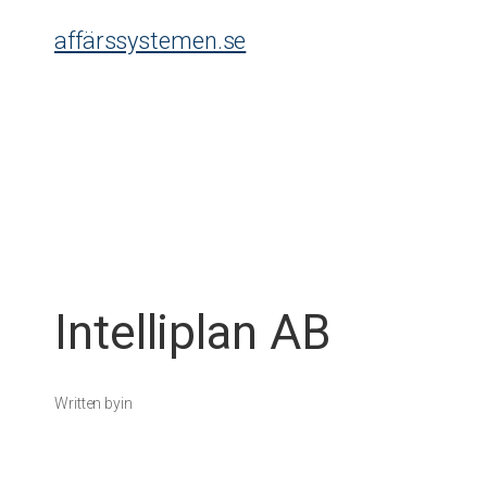
Skip
affärssystemen.se
to
content
Intelliplan AB
Written by
in