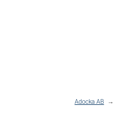
Adocka AB
→