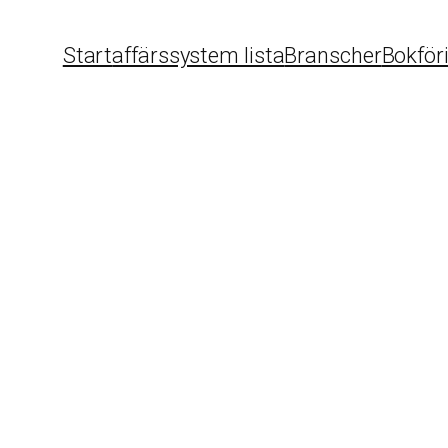
Start
affärssystem lista
Branscher
Bokför