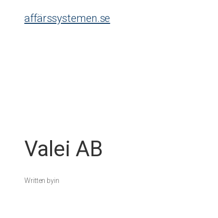
Skip
affärssystemen.se
to
content
Valei AB
Written by
in