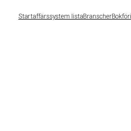
Start
affärssystem lista
Branscher
Bokför