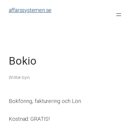
Skip
affärssystemen.se
to
content
Bokio
Written by
in
Bokföring, fakturering och Lön.
Kostnad: GRATIS!