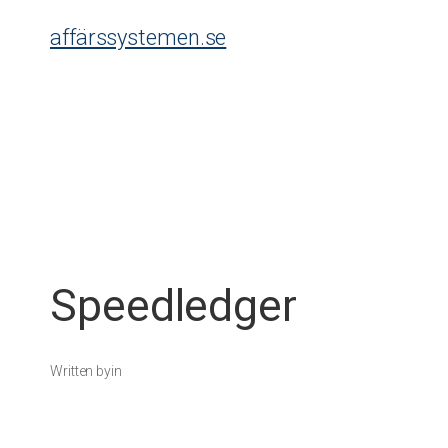
Skip
affärssystemen.se
to
content
Speedledger
Written by
in