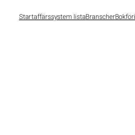
Start
affärssystem lista
Branscher
Bokför