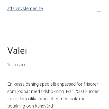
Skip
affärssystemen.se
to
content
Valei
Written by
in
En kassalösning speciellt anpassad för frisörer
som jobbar med tidsbokning. Har 2500 kunder
inom flera olika branscher med bokning,
betalning och kundvård.