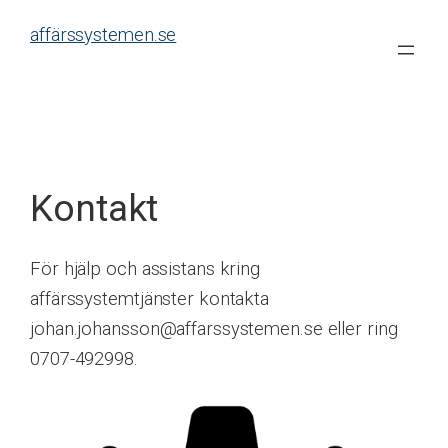
Skip
affärssystemen.se
to
content
Kontakt
För hjälp och assistans kring
affärssystemtjänster kontakta
johan.johansson@affarssystemen.se eller ring
0707-492998.