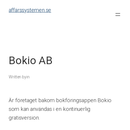
Skip
affärssystemen.se
to
content
Bokio AB
Written by
in
Är företaget bakom bokföringsappen Bokio
som kan användas i en kontinuerlig
gratisversion.