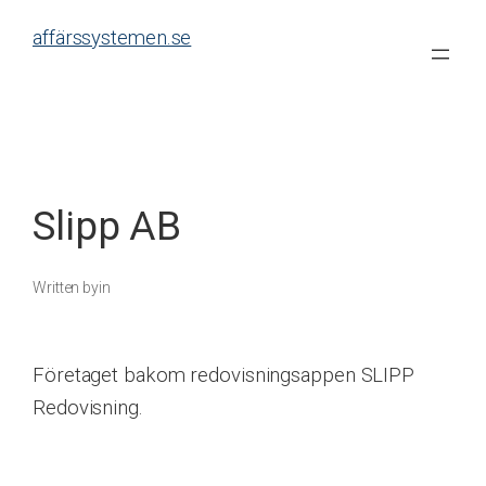
Skip
affärssystemen.se
to
content
Slipp AB
Written by
in
Företaget bakom redovisningsappen SLIPP
Redovisning.