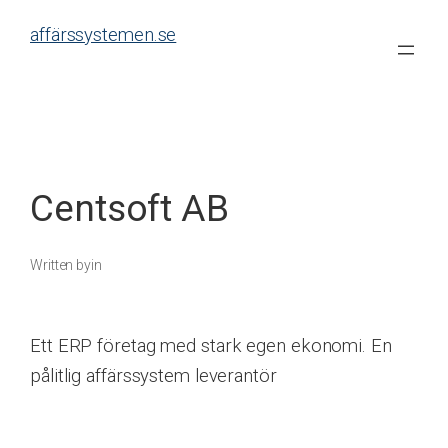
Skip
affärssystemen.se
to
content
Centsoft AB
Written by
in
Ett ERP företag med stark egen ekonomi. En
pålitlig affärssystem leverantör