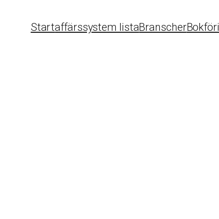
Start
affärssystem lista
Branscher
Bokför