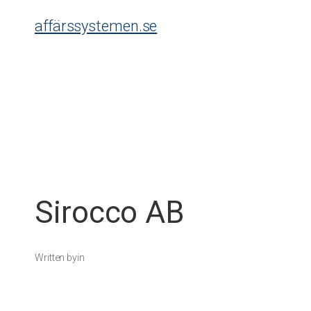
Skip
affärssystemen.se
to
content
Sirocco AB
Written by
in