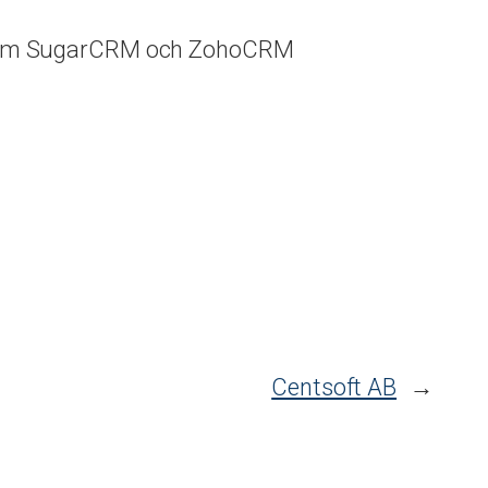
m som SugarCRM och ZohoCRM
Centsoft AB
→