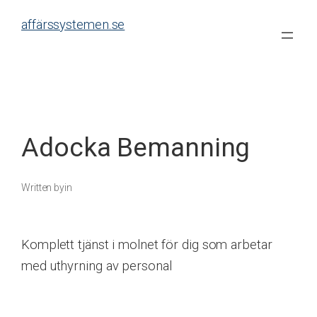
Skip
affärssystemen.se
to
content
Adocka Bemanning
Written by
in
Komplett tjänst i molnet för dig som arbetar
med uthyrning av personal