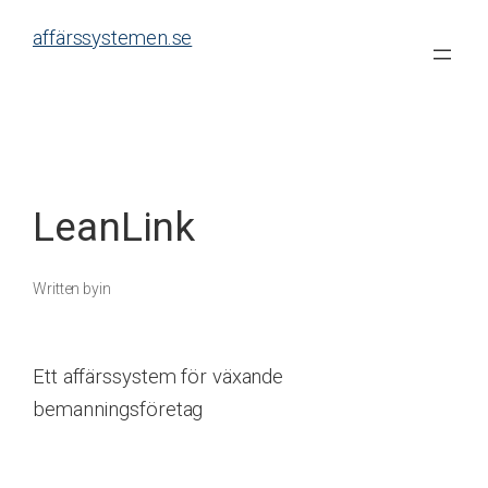
Skip
affärssystemen.se
to
content
LeanLink
Written by
in
Ett affärssystem för växande
bemanningsföretag