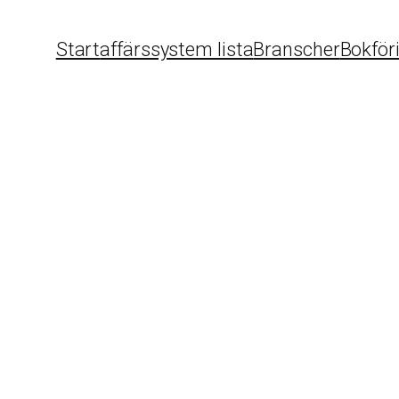
Start
affärssystem lista
Branscher
Bokför