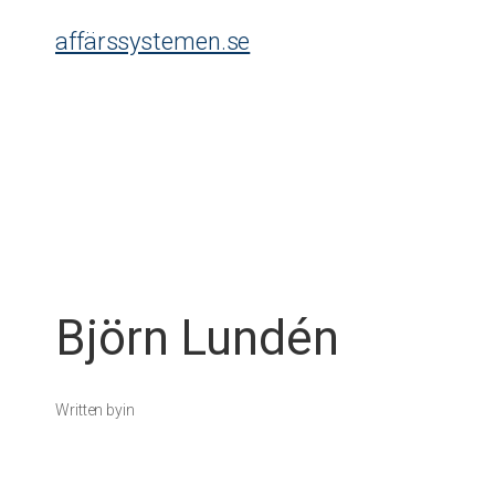
Skip
affärssystemen.se
to
content
Björn Lundén
Written by
in