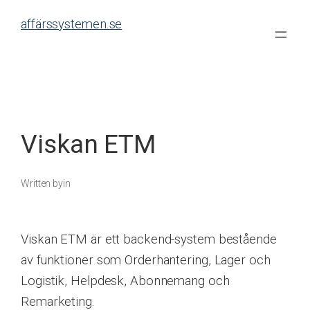
Skip
affärssystemen.se
to
content
Viskan ETM
Written by
in
Viskan ETM är ett backend-system bestående
av funktioner som Orderhantering, Lager och
Logistik, Helpdesk, Abonnemang och
Remarketing.