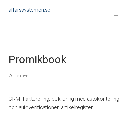
Skip
affärssystemen.se
to
content
Promikbook
Written by
in
CRM, Fakturering, bokföring med autokontering
och autoverificationer, artikelregister