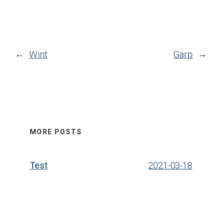
←
Wint
Garp
→
MORE POSTS
Test
2021-03-18