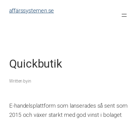
Skip
affärssystemen.se
to
content
Quickbutik
Written by
in
E-handelsplattform som lanserades så sent som
2015 och växer starkt med god vinst i bolaget.