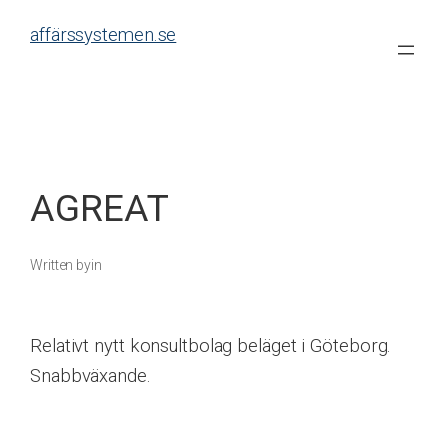
Skip
affärssystemen.se
to
content
AGREAT
Written by
in
Relativt nytt konsultbolag beläget i Göteborg.
Snabbväxande.