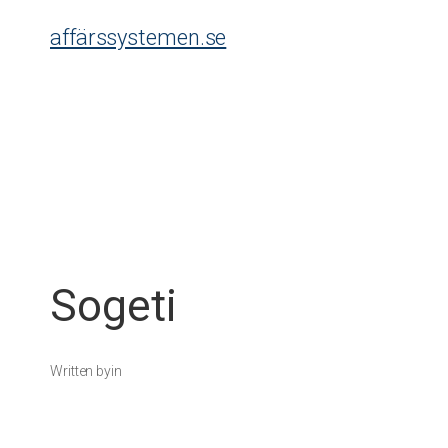
Skip
affärssystemen.se
to
content
Sogeti
Written by
in