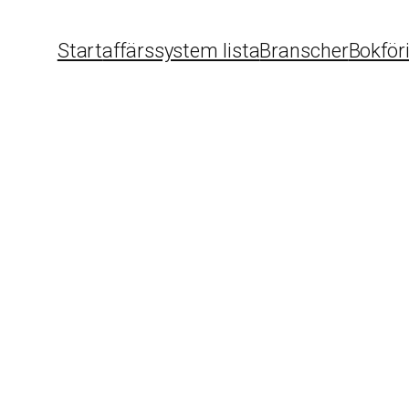
Start
affärssystem lista
Branscher
Bokför