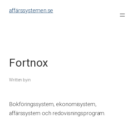
Skip
affärssystemen.se
to
content
Fortnox
Written by
in
Bokföringssystem, ekonomisystem,
affärssystem och redovisningsprogram.